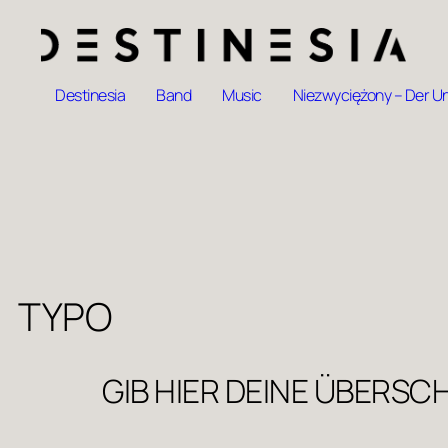
Destinesia
Band
Music
Niezwyciężony – Der U
TYPO
GIB HIER DEINE ÜBERSCH