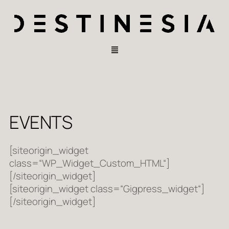
EVENTS
[siteorigin_widget
class=“WP_Widget_Custom_HTML“]
[/siteorigin_widget]
[siteorigin_widget class=“Gigpress_widget“]
[/siteorigin_widget]